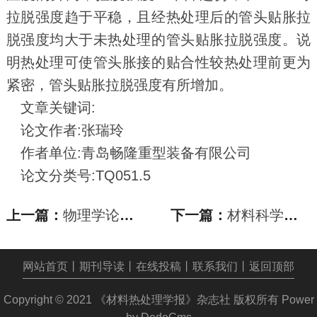
拉脱强度趋于平稳，且经热处理后的管头贴胀拉
脱强度均大于未热处理的管头贴胀拉脱强度。说
明热处理可使管头胀接的贴合性较热处理前更为
紧密，管头贴胀拉脱强度有所增加。
文章关键词:
论文作者:张瑞玲
作者单位:青岛畅隆重型装备有限公司
论文分类号:TQ051.5
上一篇：
物理学论文_15 T Nb_3Sn磁体热处理传热分析及
下一篇：
材料科学论文_热处理温度对SiO_(2f)/SiO_2复合
网站首页
丨
期刊导读
丨
在线投稿
丨
联系我们
丨
返回顶部
Copyright © 2021
《材料热处理学报》杂志社
版权所有
Power